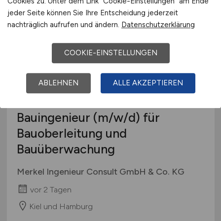
Cookies zu. Unter dem Link "Cookie-Einstellungen" am Ende
Hannover
jeder Seite können Sie Ihre Entscheidung jederzeit
nachträglich aufrufen und ändern.
Datenschutzerklärung
COOKIE-EINSTELLUNGEN
ABLEHNEN
ALLE AKZEPTIEREN
Bauingenieur
(m/w/d)
für
Bauoberleitung und
Bauüberwachung
Merkel Ingenieur Consult GmbH & Co. KG
vor 2 Tagen
Kiel und Hamburg