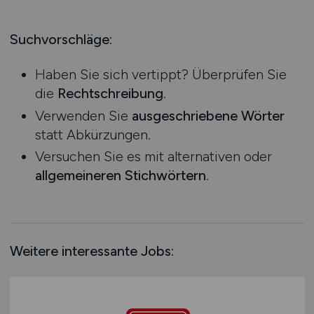
Leitung / Management
Hessen
Praktikum
Lokführer
Mecklenburg-Vorpommern
Suchvorschläge:
Marketing / PR / Medien
Niedersachsen
Personal
Haben Sie sich vertippt? Überprüfen Sie
Nordrhein-Westfalen
Prozessplanung / Steuerung
die
Rechtschreibung
.
Rheinland-Pfalz
Service
Verwenden Sie
ausgeschriebene Wörter
Saarland
Spedition / Transport
statt Abkürzungen.
Sachsen
Supply Chain Management
Versuchen Sie es mit alternativen oder
Sachsen-Anhalt
Technik / Engineering
allgemeineren Stichwörtern
.
Schleswig-Holstein
Verkehrsplanung
Thüringen
Vertrieb / Verkauf / Handel
Deutschlandweit
Zoll / Behörden
Österreich
Zugbegleitung
Weitere interessante Jobs:
Schweiz
Sonstige
Europa
International