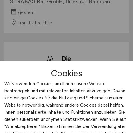
STRABAG Rail GmbH, Direktion Bahnbau
gestern
Frankfurt a. Main
Cookies
Wir verwenden Cookies, um Ihnen unsere Website
Ingenieurin oder Ingenieur
bestmöglich und mit relevanten Inhalten anzuzeigen. Davon
sind einige Cookies für die Nutzung und Sicherheit unserer
Projektsteuerung
(w/m/d)
Website notwendig, während andere Cookies dabei helfen,
Ihnen personalisierte Inhalte und Funktionen anzubieten. Sie
Die Autobahn GmbH des Bundes
dienen außerdem anonymen Statistikzwecken. Wenn Sie auf
gestern
"Alle akzeptieren" klicken, stimmen Sie der Verwendung aller