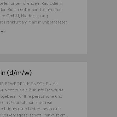
ellen unter rollendem Rad oder in
 Sie ab sofort ein Teil unseres
ure GmbH, Niederlassung
Frankfurt am Main in unbefristeter...
mbH
:in
(d/m/w)
w) WIR BEWEGEN MENSCHEN Als
ir nicht nur die Zukunft Frankfurts,
tgeberin für Ihre persönliche und
serem Unternehmen leben wir
rechtigung und bieten Ihnen eine
ie Verkehrsgesellschaft Frankfurt am...