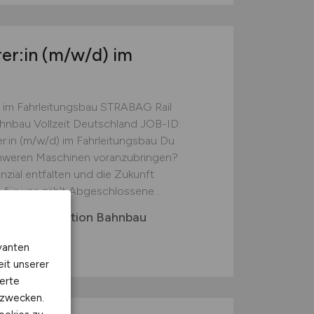
er:in
(m/w/d)
im
 im Fahrleitungsbau STRABAG Rail
hnbau Vollzeit Deutschland JOB-ID:
in (m/w/d) im Fahrleitungsbau Du
schweren Maschinen voranzubringen?
nzial entfalten und die Zukunft
für uns zählt Abgeschlossene...
GmbH, Direktion Bahnbau
vanten
eit unserer
erte
kzwecken.