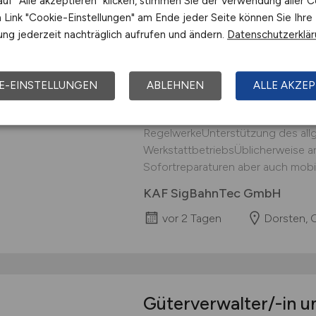
uf "Alle akzeptieren" klicken, stimmen Sie der Verwendung aller C
Elektroniker für die 
Link "Cookie-Einstellungen" am Ende jeder Seite können Sie Ihre
Schienenfahrzeugen
ng jederzeit nachträglich aufrufen und ändern.
Datenschutzerklä
Ihre Aufgaben: Einbau, Wartung, 
elektronischen und mechanische
E-EINSTELLUNGEN
ABLEHNEN
ALLE AKZEP
SchienenfahrzeugenDokumentation
Instandsetzungs- und Prüftätigkei
RegelwerkeUnterstützung des all
WerkstattbetriebsÜblicherweise arb
Sofortreparaturen aber auch mobil.
KAF SigBahnTec GmbH
vor 2 Tagen
Dorsten, 
Güterverwalter/-in 