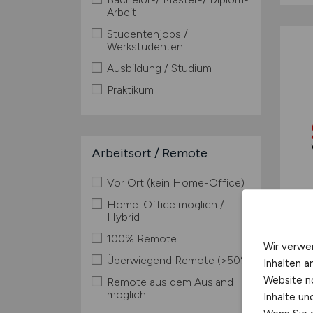
Arbeit
Studentenjobs /
Werkstudenten
Ausbildung / Studium
Praktikum
Arbeitsort / Remote
Vor Ort (kein Home-Office)
Home-Office möglich /
Hybrid
100% Remote
Wir verwe
Überwiegend Remote (>50%)
Inhalten a
Website n
Remote aus dem Ausland
möglich
Inhalte u