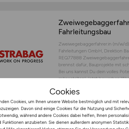
Zweiwegebaggerfahr
Fahrleitungsbau
Zweiwegebaggerfahrer:in (m/w/d)
Fahrleitungen GmbH, Direktion Ba
REQ77888 Zweiwegebaggerfahrer:
brennst dafür, Bauprojekte mit 
Bei uns kannst Du dein volles Pote
mitgestalten! Jetzt bewerben Was 
Cookies
STRABAG Rail Fahrleitungen 
heute
Deutschland
nden Cookies, um Ihnen unsere Website bestmöglich und mit rele
nzuzeigen. Davon sind einige Cookies für die Nutzung und Sicherh
otwendig, während andere Cookies dabei helfen, Ihnen personalisi
nd Funktionen anzubieten. Sie dienen außerdem anonymen Statisti