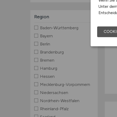
Wenn Sie a
Unter dem 
Entscheidu
Region
Baden-Württemberg
COOKI
Bayern
Berlin
Brandenburg
Bremen
Hamburg
Hessen
Mecklenburg-Vorpommern
Niedersachsen
Nordrhein-Westfalen
Rheinland-Pfalz
Saarland