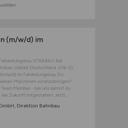
ustellen
in
(m/w/d)
im
m Fahrleitungsbau STRABAG Rail
hnbau Vollzeit Deutschland JOB-ID:
(m/w/d) im Fahrleitungsbau Du
chweren Maschinen voranzubringen?
er Team Member - bei uns kannst du
 die Zukunft mitgestalten! Jetzt...
GmbH, Direktion Bahnbau