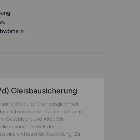
bung
.
n.
chwörtern
.
/d)
Gleisbausicherung
 auf Vielfalt und Chancengleichheit.
che nach motivierten Quereinsteigern
om Geschlecht und Alter. Wir
n die spannende Welt der
nen eine umfassende Ausbildung. Zu