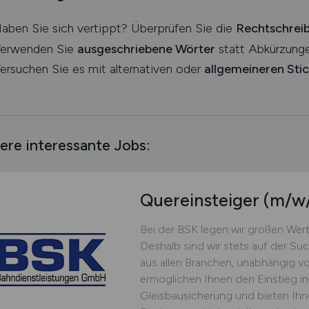
aben Sie sich vertippt? Überprüfen Sie die
Rechtschrei
erwenden Sie
ausgeschriebene Wörter
statt Abkürzunge
ersuchen Sie es mit alternativen oder
allgemeineren Sti
ere interessante Jobs:
Quereinsteiger
(m/w
Bei der BSK legen wir großen Wert
Deshalb sind wir stets auf der Su
aus allen Branchen, unabhängig v
ermöglichen Ihnen den Einstieg i
Gleisbausicherung und bieten Ih