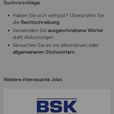
Mecklenburg-Vorpommern
Suchvorschläge:
Marketing / PR / Medien
Niedersachsen
Personal
Haben Sie sich vertippt? Überprüfen Sie
Nordrhein-Westfalen
Prozessplanung / Steuerung
die
Rechtschreibung
.
Rheinland-Pfalz
Service
Verwenden Sie
ausgeschriebene Wörter
Saarland
Spedition / Transport
statt Abkürzungen.
Sachsen
Supply Chain Management
Versuchen Sie es mit alternativen oder
Sachsen-Anhalt
Technik / Engineering
allgemeineren Stichwörtern
.
Schleswig-Holstein
Verkehrsplanung
Thüringen
Vertrieb / Verkauf / Handel
Deutschlandweit
Zoll / Behörden
Österreich
Zugbegleitung
Weitere interessante Jobs:
Schweiz
Sonstige
Europa
International