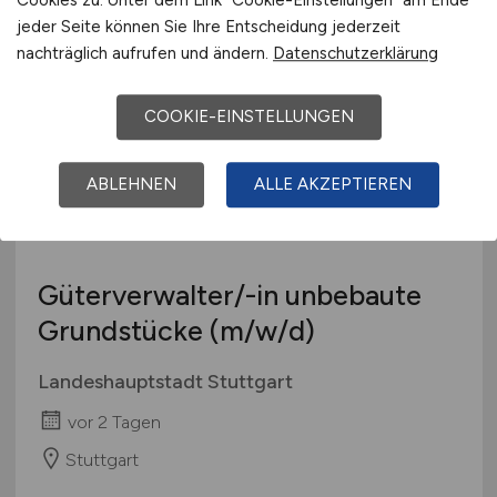
vor 2 Tagen
Cookies zu. Unter dem Link "Cookie-Einstellungen" am Ende
jeder Seite können Sie Ihre Entscheidung jederzeit
Dorsten, Oberhausen, Hagen
nachträglich aufrufen und ändern.
Datenschutzerklärung
COOKIE-EINSTELLUNGEN
ABLEHNEN
ALLE AKZEPTIEREN
Güterverwalter/-in unbebaute
Grundstücke
(m/w/d)
Landeshauptstadt Stuttgart
vor 2 Tagen
Stuttgart