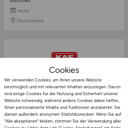
Bahnbau
heute
Deutschland
Cookies
Wir verwenden Cookies, um Ihnen unsere Website
Elektroniker für die
bestmöglich und mit relevanten Inhalten anzuzeigen. Davon
sind einige Cookies für die Nutzung und Sicherheit unserer
Instandhaltung von
Website notwendig, während andere Cookies dabei helfen,
Schienenfahrzeugen
(m/w/d)
Ihnen personalisierte Inhalte und Funktionen anzubieten. Sie
dienen außerdem anonymen Statistikzwecken. Wenn Sie auf
KAF SigBahnTec GmbH
"Alle akzeptieren" klicken, stimmen Sie der Verwendung aller