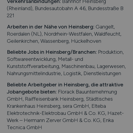
Verkehrsanbindungen:
Bahnhof Heinsberg
(Rheinland), Bundesautobahn A 46, Bundesstraße B
221
Arbeiten in der Nähe von
Heinsberg
:
Gangelt,
Roerdalen (NL), Nordrhein-Westfalen, Waldfeucht,
Geilenkirchen, Wassenberg, Hückelhoven
Beliebte Jobs in
Heinsberg
/Branchen
:
Produktion,
Softwareentwicklung, Metall- und
Kunststoffverarbeitung, Maschinenbau, Lagerwesen,
Nahrungsmittelindustrie, Logistik, Dienstleistungen
Beliebte Arbeitgeber in
Heinsberg
, die attraktive
Jobangebote bieten
:
Florack Bauunternehmung
GmbH, Raiffeisenbank Heinsberg, Städtisches
Krankenhaus Heinsberg, sera GmbH, Elteba
Elektrotechnik-Elektrobau GmbH & Co. KG, Hazet-
Werk – Hermann Zerver GmbH & Co. KG, Enka
Tecnica GmbH