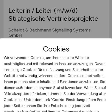
Leiterin / Leiter
(m/w/d)
Strategische Vertriebsprojekte
Scheidt & Bachmann Signalling Systems
GmbH
29.07.2026
Cookies
Mönchengladbach bei Düsseldorf
Wir verwenden Cookies, um Ihnen unsere Website
bestmöglich und mit relevanten Inhalten anzuzeigen. Davon
sind einige Cookies für die Nutzung und Sicherheit unserer
Website notwendig, während andere Cookies dabei helfen,
Ihnen personalisierte Inhalte und Funktionen anzubieten. Sie
dienen außerdem anonymen Statistikzwecken. Wenn Sie auf
"Alle akzeptieren" klicken, stimmen Sie der Verwendung aller
Cookies zu. Unter dem Link "Cookie-Einstellungen" am Ende
jeder Seite können Sie Ihre Entscheidung jederzeit
Senior Ingenieurin / Ingenieur
nachträglich aufrufen und ändern.
Datenschutzerklärung