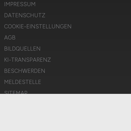
IMPRESSUM
DATENSCHUTZ
COOKIE-EINSTELLUNGEN
AGB
BILDQUELLEN
KI-TRANSPARENZ
BESCHWERDEN
MELDESTELLE
SITEMAP
© 2026 BAHN.JOBS – ZIEGELER MEDIEN GMBH • Alle Rechte
vorbehalten.