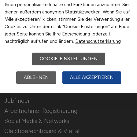
Stellenanzeigen schalten
Ihnen personalisierte Inhalte und Funktionen anzubieten. Sie
dienen außerdem anonymen Statistikzwecken. Wenn Sie auf
Mediadaten & Konditionen
"Alle akzeptieren" klicken, stimmen Sie der Verwendung aller
Arbeitgeber Seite
Cookies zu. Unter dem Link "Cookie-Einstellungen" am Ende
jeder Seite können Sie Ihre Entscheidung jederzeit
Arbeitgeber Kontakt
nachträglich aufrufen und ändern.
Datenschutzerklärung
Karrierenetzwerk
COOKIE-EINSTELLUNGEN
Für Arbeitnehmer
ABLEHNEN
ALLE AKZEPTIEREN
Bahn Jobs suchen
Jobfinder
Arbeitnehmer Registrierung
Social Media & Networks
Gleichberechtigung & Vielfalt