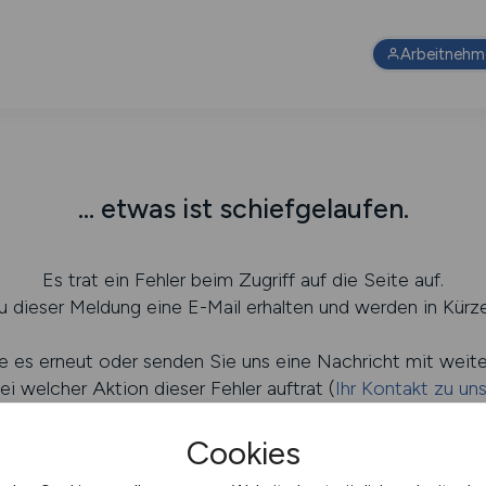
Arbeitnehm
... etwas ist schiefgelaufen.
Es trat ein Fehler beim Zugriff auf die Seite auf.
 dieser Meldung eine E-Mail erhalten und werden in Kürze
e es erneut oder senden Sie uns eine Nachricht mit weit
ei welcher Aktion dieser Fehler auftrat (
Ihr Kontakt zu un
Cookies