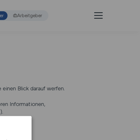
er
Arbeitgeber
 einen Blick darauf werfen.
eren Informationen,
s
).