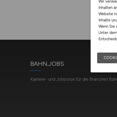
Wir verwe
Inhalten a
Website n
Inhalte u
Wenn Sie a
Unter dem 
Entscheidu
COOKI
BAHN.JOBS
Karriere- und Jobbörse für die Branchen Bah