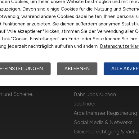
nden Cookies, um Ihnen unsere Website bestmöglich und mit rele
nzuzeigen. Davon sind einige Cookies für die Nutzung und Sicherh
otwendig, während andere Cookies dabei helfen, Ihnen personalisi
nd Funktionen anzubieten. Sie dienen außerdem anonymen Statisti
uf "Alle akzeptieren" klicken, stimmen Sie der Verwendung aller C
Link "Cookie-Einstellungen" am Ende jeder Seite können Sie Ihre
ng jederzeit nachträglich aufrufen und ändern.
Datenschutzerklä
E-EINSTELLUNGEN
ABLEHNEN
ALLE AKZEP
Für Arbeitnehmer
n und Schiene.
Bahn Jobs suchen
Jobfinder
Arbeitnehmer Registrierung
Social Media & Networks
Gleichberechtigung & Vielfal