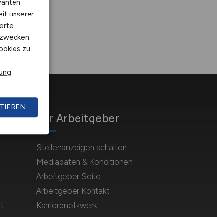
vanten
eit unserer
erte
kzwecken.
ookies zu.
rung
TIEREN
Für Arbeitgeber
Stellenanzeigen schalten
Mediadaten & Konditionen
Arbeitgeber Seite
Arbeitgeber Kontakt
t
Karrierenetzwerk