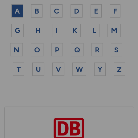
A
B
C
D
E
F
G
H
I
K
L
M
N
O
P
Q
R
S
T
U
V
W
Y
Z