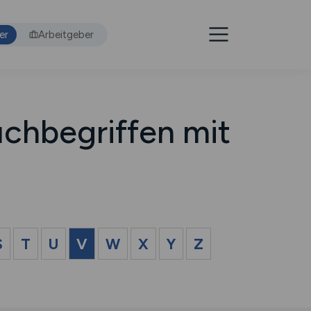
er
Arbeitgeber
chbegriffen mit
S
T
U
V
W
X
Y
Z