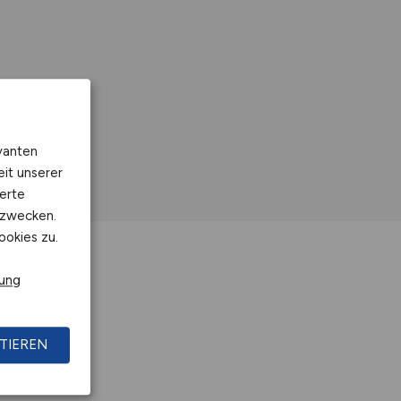
vanten
eit unserer
erte
kzwecken.
ookies zu.
rung
TIEREN