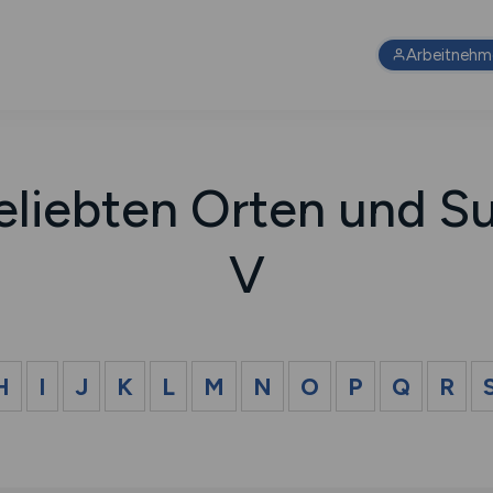
Arbeitnehm
eliebten Orten und Su
V
H
I
J
K
L
M
N
O
P
Q
R