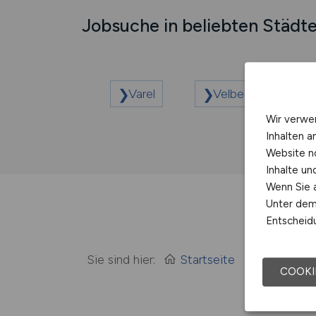
Jobsuche in beliebten Städt
Varel
Velbert
Wir verwe
Inhalten a
Website n
Inhalte u
Wenn Sie a
Unter dem 
Entscheidu
Sie sind hier:
Startseite
Sitemap
COOKI